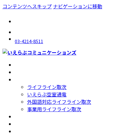
コンテンツへスキップ
ナビゲーションに移動
03-4214-8511
トップ
Top
会社概要
Company
サービス紹介
Service
ライフライン取次
いえらぶ空室通電
外国語対応ライフライン取次
事業用ライフライン取次
採用情報
Recruit
ニュース
News
お問い合わせ
Contact