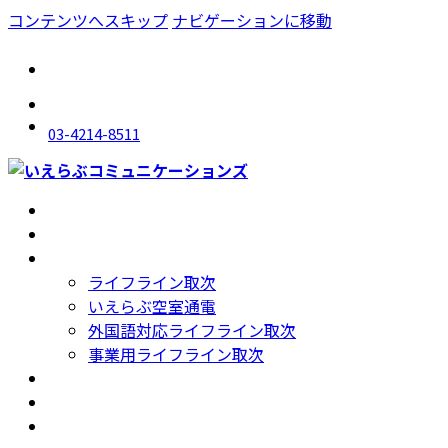
コンテンツへスキップ
ナビゲーションに移動
03-4214-8511
トップ
Top
会社概要
Company
サービス紹介
Service
ライフライン取次
いえらぶ空室通電
外国語対応ライフライン取次
事業用ライフライン取次
採用情報
Recruit
ニュース
News
お問い合わせ
Contact